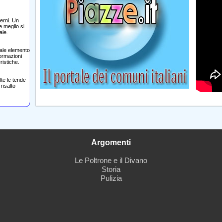
terni. Un
e meglio si
ale.
tale elemento
ormazioni
ristiche.
lte le tende
 risalto
Argomenti
Le Poltrone e il Divano
Storia
Pulizia