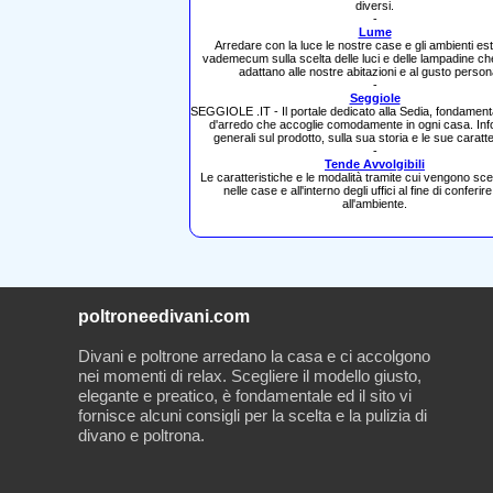
diversi.
-
Lume
Arredare con la luce le nostre case e gli ambienti es
vademecum sulla scelta delle luci e delle lampadine ch
adattano alle nostre abitazioni e al gusto person
-
Seggiole
SEGGIOLE .IT - Il portale dedicato alla Sedia, fondamen
d'arredo che accoglie comodamente in ogni casa. Inf
generali sul prodotto, sulla sua storia e le sue caratte
-
Tende Avvolgibili
Le caratteristiche e le modalità tramite cui vengono sce
nelle case e all'interno degli uffici al fine di conferire
all'ambiente.
poltroneedivani.com
Divani e poltrone arredano la casa e ci accolgono
nei momenti di relax. Scegliere il modello giusto,
elegante e preatico, è fondamentale ed il sito vi
fornisce alcuni consigli per la scelta e la pulizia di
divano e poltrona.