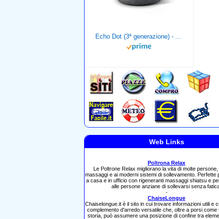
Echo Dot (3ª generazione) - Altoparlante intelligente con integrazione Alexa - Tessuto antracite
Web Links
Poltrona Relax
Le Poltrone Relax migliorano la vita di molte persone, 
massaggi e ai moderni sistemi di sollevamento. Perfette p
a casa e in ufficio con rigeneranti massaggi shiatsu e pe
alle persone anziane di sollevarsi senza fatic
-
ChaiseLongue
Chaiselongue.it è il sito in cui trovare informazioni utili e
complemento d'arredo versatile che, oltre a porsi come
storia, può assumere una posizione di confine tra eleme