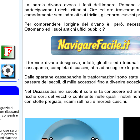
La parola divano evoca i fasti dell'Impero Romano co
partecipavano i ricchi cittadini. Ore ed ore trascorse a
comodamente semi sdraiati sui triclini, gli enormi cuscini pe
Per comprendere l'origine del divano è, però, necess
Ottomano ed i suoi antichi uffici pubblici?
Il termine divano designava, infatti, gli uffici ed i tribun
cassapanca, completa di cuscini, atta ad accogliere le per
Dalle spartane cassapanche le trasformazioni sono state not
passare dei secoli, di mille accessori fino a divenire ecce
Nel Diciassettesimo secolo il sofà si fa conoscere ed ama
ricche corti del vecchio continente nelle quali i nobili n
con stoffe pregiate, ricami raffinati e morbidi cuscini.
grazie ai
er rilassarsi
r consentire
a.
 curiose su un
 un pezzo di
nti d'arredo