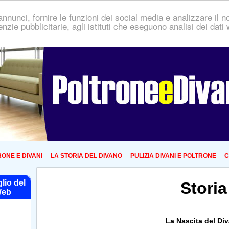
nnunci, fornire le funzioni dei social media e analizzare il no
genzie pubblicitarie, agli istituti che eseguono analisi dei dat
ONE E DIVANI
LA STORIA DEL DIVANO
PULIZIA DIVANI E POLTRONE
C
glio del
Storia
eb
La Nascita del Di